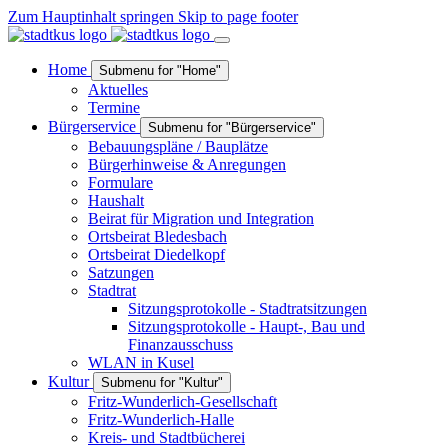
Zum Hauptinhalt springen
Skip to page footer
Home
Submenu for "Home"
Aktuelles
Termine
Bürgerservice
Submenu for "Bürgerservice"
Bebauungspläne / Bauplätze
Bürgerhinweise & Anregungen
Formulare
Haushalt
Beirat für Migration und Integration
Ortsbeirat Bledesbach
Ortsbeirat Diedelkopf
Satzungen
Stadtrat
Sitzungsprotokolle - Stadtratsitzungen
Sitzungsprotokolle - Haupt-, Bau und
Finanzausschuss
WLAN in Kusel
Kultur
Submenu for "Kultur"
Fritz-Wunderlich-Gesellschaft
Fritz-Wunderlich-Halle
Kreis- und Stadtbücherei