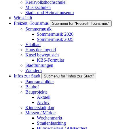
Kreisvolkshochschule
Musikschulen
Stadt- und Heimatmuseum
Wirtschaft
Freizeit, Tourismus
Submenu for "Freizeit, Tourismus"
Sommermusik
Sommermusik 2026
Sommermusik 2025
Vitalbad
Haus der Jugend
Kusel bewegt sich
KBS-Formular
Stadtführungen
Wandern
Infos zur Stadt
Submenu for "Infos zur Stadt"
Panoramabilder
Bauhof
Bauprojekte
Aktuell
Archiv
Kinderstadtplan
Messen / Märkte
Wochenmarkt
Straßenfasching
Hutmacherfest / Altstadtfest