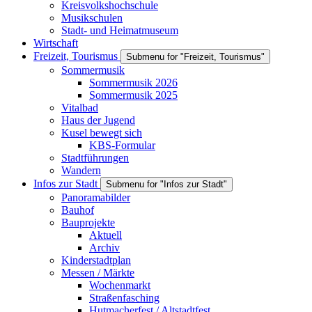
Kreisvolkshochschule
Musikschulen
Stadt- und Heimatmuseum
Wirtschaft
Freizeit, Tourismus
Submenu for "Freizeit, Tourismus"
Sommermusik
Sommermusik 2026
Sommermusik 2025
Vitalbad
Haus der Jugend
Kusel bewegt sich
KBS-Formular
Stadtführungen
Wandern
Infos zur Stadt
Submenu for "Infos zur Stadt"
Panoramabilder
Bauhof
Bauprojekte
Aktuell
Archiv
Kinderstadtplan
Messen / Märkte
Wochenmarkt
Straßenfasching
Hutmacherfest / Altstadtfest