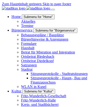
Zum Hauptinhalt springen
Skip to page footer
Home
Submenu for "Home"
Aktuelles
Termine
Bürgerservice
Submenu for "Bürgerservice"
Bebauungspläne / Bauplätze
Bürgerhinweise & Anregungen
Formulare
Haushalt
Beirat für Migration und Integration
Ortsbeirat Bledesbach
Ortsbeirat Diedelkopf
Satzungen
Stadtrat
Sitzungsprotokolle - Stadtratsitzungen
Sitzungsprotokolle - Haupt-, Bau und
Finanzausschuss
WLAN in Kusel
Kultur
Submenu for "Kultur"
Fritz-Wunderlich-Gesellschaft
Fritz-Wunderlich-Halle
Kreis- und Stadtbücherei