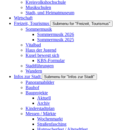
Kreisvolkshochschule
Musikschulen
Stadt- und Heimatmuseum
Wirtschaft
Freizeit, Tourismus
Submenu for "Freizeit, Tourismus"
Sommermusik
Sommermusik 2026
Sommermusik 2025
Vitalbad
Haus der Jugend
Kusel bewegt sich
KBS-Formular
Stadtführungen
Wandern
Infos zur Stadt
Submenu for "Infos zur Stadt"
Panoramabilder
Bauhof
Bauprojekte
Aktuell
Archiv
Kinderstadtplan
Messen / Märkte
Wochenmarkt
Straßenfasching
Hutmacherfest / Altstadtfest