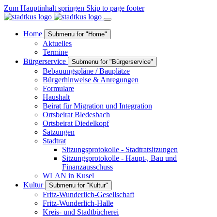
Zum Hauptinhalt springen
Skip to page footer
Home
Submenu for "Home"
Aktuelles
Termine
Bürgerservice
Submenu for "Bürgerservice"
Bebauungspläne / Bauplätze
Bürgerhinweise & Anregungen
Formulare
Haushalt
Beirat für Migration und Integration
Ortsbeirat Bledesbach
Ortsbeirat Diedelkopf
Satzungen
Stadtrat
Sitzungsprotokolle - Stadtratsitzungen
Sitzungsprotokolle - Haupt-, Bau und
Finanzausschuss
WLAN in Kusel
Kultur
Submenu for "Kultur"
Fritz-Wunderlich-Gesellschaft
Fritz-Wunderlich-Halle
Kreis- und Stadtbücherei