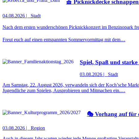
🧺 Picknickdecke schnappen
04.08.2026
|
Stadt
Nach dem ersten wunderschönen Picknickkonzert im Benzinopark freu
Freut euch auf einen entspannten Sommervormittag mit dem…
Spiel, Spaß und starke
03.08.2026
|
Stadt
Am Samstag, 22. August 2026, verwandeln sich der Koch’sche Markt u
Jugendliche zum Spielen, Ausprobieren und Mitmachen ein.…
🎭 Vorhang auf für
03.08.2026
|
Region
Auch in diesem Jahr warten wieder jede Menge großartige Veranstal