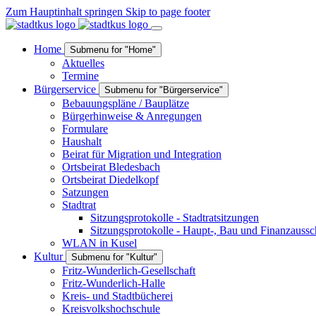
Zum Hauptinhalt springen
Skip to page footer
Home
Submenu for "Home"
Aktuelles
Termine
Bürgerservice
Submenu for "Bürgerservice"
Bebauungspläne / Bauplätze
Bürgerhinweise & Anregungen
Formulare
Haushalt
Beirat für Migration und Integration
Ortsbeirat Bledesbach
Ortsbeirat Diedelkopf
Satzungen
Stadtrat
Sitzungsprotokolle - Stadtratsitzungen
Sitzungsprotokolle - Haupt-, Bau und Finanzaussc
WLAN in Kusel
Kultur
Submenu for "Kultur"
Fritz-Wunderlich-Gesellschaft
Fritz-Wunderlich-Halle
Kreis- und Stadtbücherei
Kreisvolkshochschule