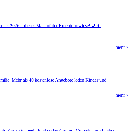
musik 2026 – dieses Mal auf der Rotenturmwiese! 🎵☀️
mehr >
milie. Mehr als 40 kostenlose Angebote laden Kinder und
mehr >
eißende Konzerte, beeindruckenden Gesang, Comedy zum Lachen,