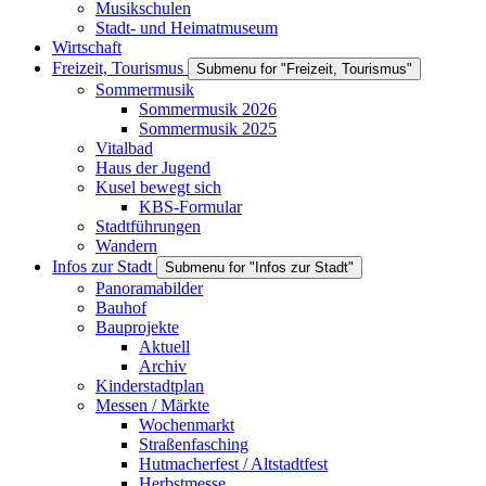
Musikschulen
Stadt- und Heimatmuseum
Wirtschaft
Freizeit, Tourismus
Submenu for "Freizeit, Tourismus"
Sommermusik
Sommermusik 2026
Sommermusik 2025
Vitalbad
Haus der Jugend
Kusel bewegt sich
KBS-Formular
Stadtführungen
Wandern
Infos zur Stadt
Submenu for "Infos zur Stadt"
Panoramabilder
Bauhof
Bauprojekte
Aktuell
Archiv
Kinderstadtplan
Messen / Märkte
Wochenmarkt
Straßenfasching
Hutmacherfest / Altstadtfest
Herbstmesse