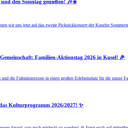
 und den Sonntag genießen! 🎶☀️
en wir uns jetzt auf das zweite Picknickkonzert der Kuseler Sommer
 Gemeinschaft: Familien-Aktionstag 2026 in Kusel! 🎉
nd die Fußgängerzone in einen großen Erlebnisplatz für die ganze Fa
 das Kulturprogramm 2026/2027! ✨
tungen darauf, von euch entdeckt zu werden! 🎉 Freut euch auf mitr