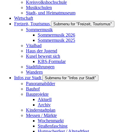
Kreisvolkshochschule
Musikschulen
Stadt- und Heimatmuseum
Wirtschaft
Freizeit, Tourismus
Submenu for "Freizeit, Tourismus"
Sommermusik
Sommermusik 2026
Sommermusik 2025
Vitalbad
Haus der Jugend
Kusel bewegt sich
KBS-Formular
Stadtführungen
Wandern
Infos zur Stadt
Submenu for "Infos zur Stadt"
Panoramabilder
Bauhof
Bauprojekte
Aktuell
Archiv
Kinderstadtplan
Messen / Märkte
Wochenmarkt
Straßenfasching
Hutmacherfest / Altstadtfest