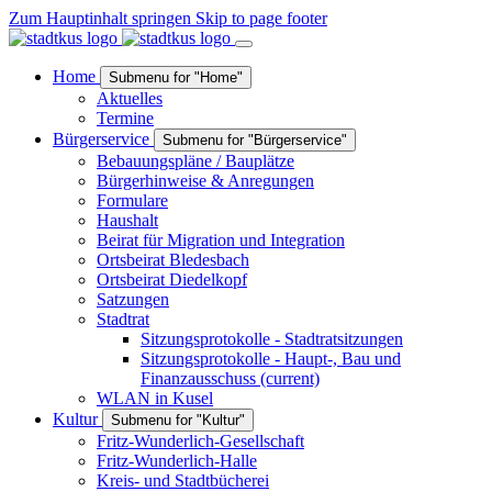
Zum Hauptinhalt springen
Skip to page footer
Home
Submenu for "Home"
Aktuelles
Termine
Bürgerservice
Submenu for "Bürgerservice"
Bebauungspläne / Bauplätze
Bürgerhinweise & Anregungen
Formulare
Haushalt
Beirat für Migration und Integration
Ortsbeirat Bledesbach
Ortsbeirat Diedelkopf
Satzungen
Stadtrat
Sitzungsprotokolle - Stadtratsitzungen
Sitzungsprotokolle - Haupt-, Bau und
Finanzausschuss
(current)
WLAN in Kusel
Kultur
Submenu for "Kultur"
Fritz-Wunderlich-Gesellschaft
Fritz-Wunderlich-Halle
Kreis- und Stadtbücherei