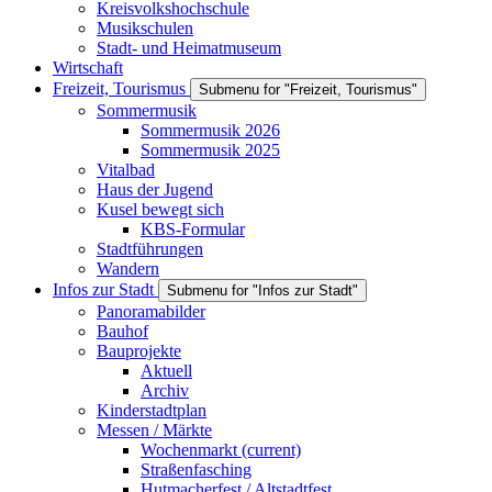
Kreisvolkshochschule
Musikschulen
Stadt- und Heimatmuseum
Wirtschaft
Freizeit, Tourismus
Submenu for "Freizeit, Tourismus"
Sommermusik
Sommermusik 2026
Sommermusik 2025
Vitalbad
Haus der Jugend
Kusel bewegt sich
KBS-Formular
Stadtführungen
Wandern
Infos zur Stadt
Submenu for "Infos zur Stadt"
Panoramabilder
Bauhof
Bauprojekte
Aktuell
Archiv
Kinderstadtplan
Messen / Märkte
Wochenmarkt
(current)
Straßenfasching
Hutmacherfest / Altstadtfest