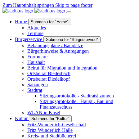
Zum Hauptinhalt springen
Skip to page footer
Home
Submenu for "Home"
Aktuelles
Termine
Bürgerservice
Submenu for "Bürgerservice"
Bebauungspläne / Bauplätze
Bürgerhinweise & Anregungen
Formulare
Haushalt
Beirat für Migration und Integration
Ortsbeirat Bledesbach
Ortsbeirat Diedelkopf
Satzungen
Stadtrat
Sitzungsprotokolle - Stadtratsitzungen
Sitzungsprotokolle - Haupt-, Bau und
Finanzausschuss
WLAN in Kusel
Kultur
Submenu for "Kultur"
Fritz-Wunderlich-Gesellschaft
Fritz-Wunderlich-Halle
Kreis- und Stadtbücherei