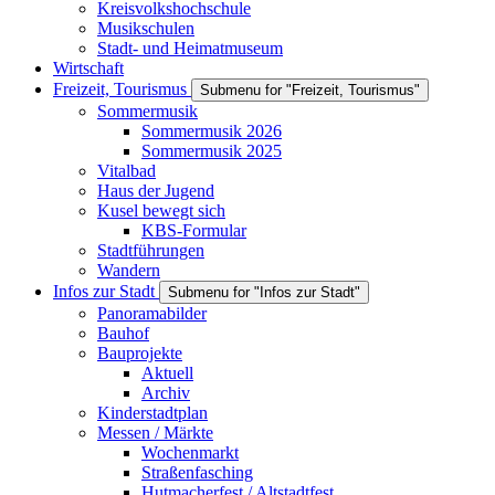
Kreisvolkshochschule
Musikschulen
Stadt- und Heimatmuseum
Wirtschaft
Freizeit, Tourismus
Submenu for "Freizeit, Tourismus"
Sommermusik
Sommermusik 2026
Sommermusik 2025
Vitalbad
Haus der Jugend
Kusel bewegt sich
KBS-Formular
Stadtführungen
Wandern
Infos zur Stadt
Submenu for "Infos zur Stadt"
Panoramabilder
Bauhof
Bauprojekte
Aktuell
Archiv
Kinderstadtplan
Messen / Märkte
Wochenmarkt
Straßenfasching
Hutmacherfest / Altstadtfest