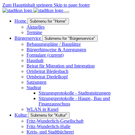
Zum Hauptinhalt springen
Skip to page footer
Home
Submenu for "Home"
Aktuelles
Termine
Bürgerservice
Submenu for "Bürgerservice"
Bebauungspläne / Bauplätze
Bürgerhinweise & Anregungen
Formulare
(current)
Haushalt
Beirat für Migration und Integration
Ortsbeirat Bledesbach
Ortsbeirat Diedelkopf
Satzungen
Stadtrat
Sitzungsprotokolle - Stadtratsitzungen
Sitzungsprotokolle - Haupt-, Bau und
Finanzausschuss
WLAN in Kusel
Kultur
Submenu for "Kultur"
Fritz-Wunderlich-Gesellschaft
Fritz-Wunderlich-Halle
Kreis- und Stadtbücherei